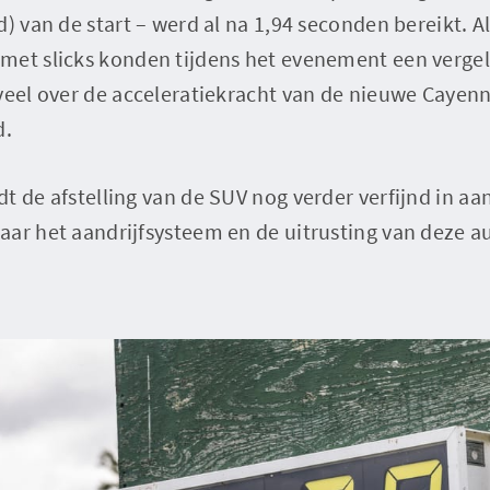
d) van de start – werd al na 1,94 seconden bereikt. A
met slicks konden tijdens het evenement een verge
veel over de acceleratiekracht van de nieuwe Cayen
d.
t de afstelling van de SUV nog verder verfijnd in aa
ar het aandrijfsysteem en de uitrusting van deze au