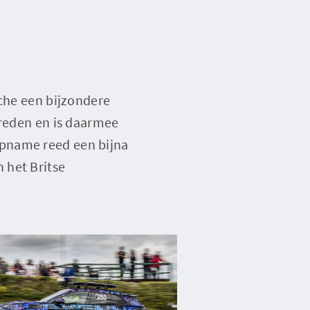
sche een bijzondere
rreden en is daarmee
opname reed een bijna
 het Britse