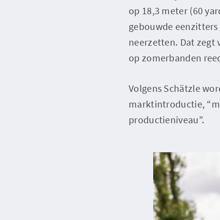
op 18,3 meter (60 yar
gebouwde eenzitters 
neerzetten. Dat zegt 
op zomerbanden ree
Volgens Schätzle word
marktintroductie, “ma
productieniveau”.