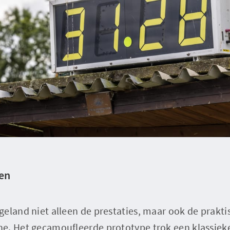
en
eland niet alleen de prestaties, maar ook de prakt
e. Het gecamoufleerde prototype trok een klassiek