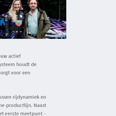
euw actief
systeem houdt de
zorgt voor een
ussen rijdynamiek en
ne-productlijn. Naast
het eerste meetpunt –