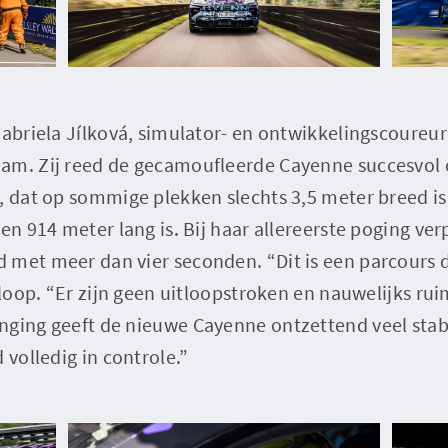
Gabriela Jílková, simulator- en ontwikkelingscoureur
eam. Zij reed de gecamoufleerde Cayenne succesvol
, dat op sommige plekken slechts 3,5 meter breed is
 en 914 meter lang is. Bij haar allereerste poging ve
 met meer dan vier seconden. “Dit is een parcours d
afloop. “Er zijn geen uitloopstroken en nauwelijks ru
ging geeft de nieuwe Cayenne ontzettend veel stabili
 volledig in controle.”