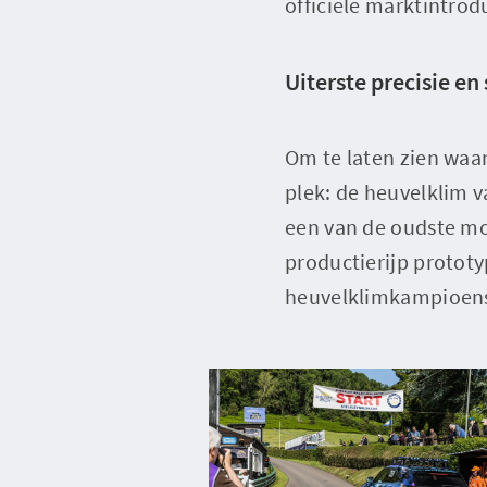
officiële marktintrod
Uiterste precisie en 
Om te laten zien waar
plek: de heuvelklim v
een van de oudste mo
productierijp protot
heuvelklimkampioen