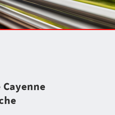
e Cayenne
sche