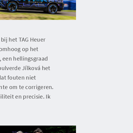
 bij het TAG Heuer
 omhoog op het
, een hellingsgraad
rpulverde Jílková het
at fouten niet
imte om te corrigeren.
teit en precisie. Ik