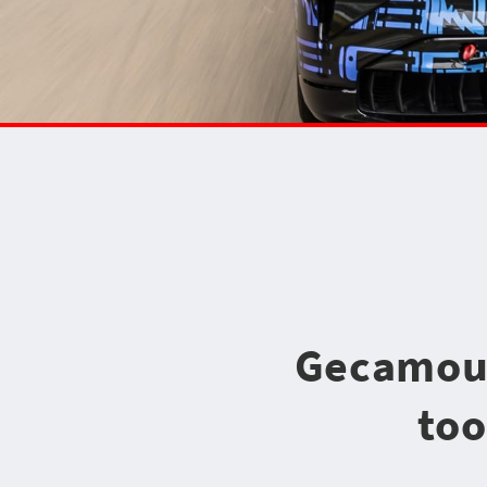
Gecamouf
too