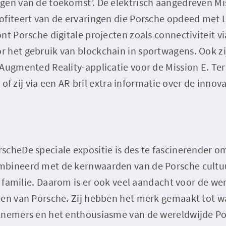
en van de toekomst’. De elektrisch aangedreven Mis
ofiteert van de ervaringen die Porsche opdeed met
nt Porsche digitale projecten zoals connectiviteit 
 het gebruik van blockchain in sportwagens. Ook zij
Augmented Reality-applicatie voor de Mission E. Ter
ij of zij via een AR-bril extra informatie over de inno
cheDe speciale expositie is des te fascinerender om
bineerd met de kernwaarden van de Porsche cultuu
en familie. Daarom is er ook veel aandacht voor de w
den van Porsche. Zij hebben het merk gemaakt tot wa
rknemers en het enthousiasme van de wereldwijde 