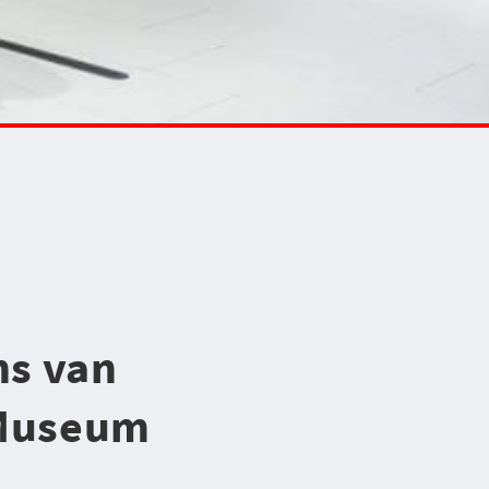
ns van
 Museum