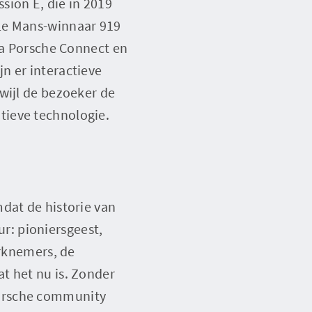
sion E, die in 2019
 Le Mans-winnaar 919
via Porsche Connect en
n er interactieve
wijl de bezoeker de
vatieve technologie.
dat de historie van
r: pioniersgeest,
erknemers, de
t het nu is. Zonder
Porsche community