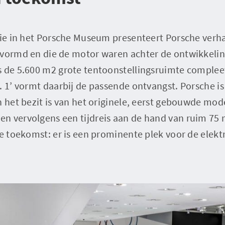
tie in het Porsche Museum presenteert Porsche verha
evormd en die de motor waren achter de ontwikkeli
s de 5.600 m2 grote tentoonstellingsruimte compleet
. 1’ vormt daarbij de passende ontvangst. Porsche i
n het bezit is van het originele, eerst gebouwde mod
n vervolgens een tijdreis aan de hand van ruim 75 
de toekomst: er is een prominente plek voor de elek