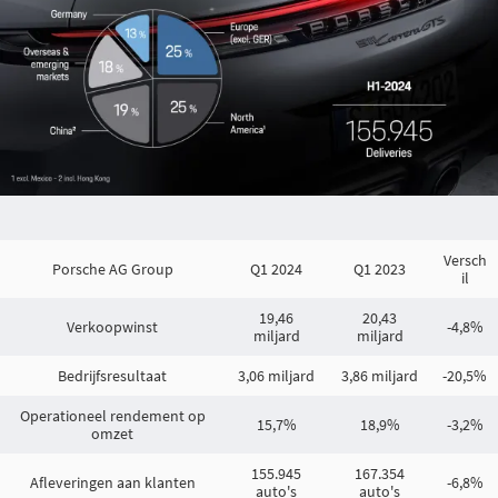
Versch
Porsche AG Group
Q1 2024
Q1 2023
il
19,46
20,43
Verkoopwinst
-4,8%
miljard
miljard
Bedrijfsresultaat
3,06 miljard
3,86 miljard
-20,5%
Operationeel rendement op
15,7%
18,9%
-3,2%
omzet
155.945
167.354
Afleveringen aan klanten
-6,8%
auto's
auto's