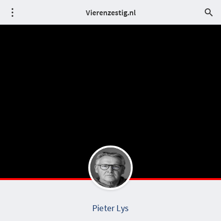
Vierenzestig.nl
Pieter Lys