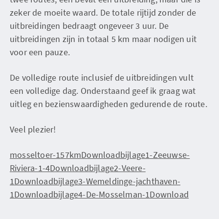
zeker de moeite waard. De totale rijtijd zonder de
uitbreidingen bedraagt ongeveer 3 uur. De
uitbreidingen zijn in totaal 5 km maar nodigen uit
voor een pauze.
De volledige route inclusief de uitbreidingen vult
een volledige dag. Onderstaand geef ik graag wat
uitleg en bezienswaardigheden gedurende de route.
Veel plezier!
mosseltoer-157km
Download
bijlage1-Zeeuwse-
Riviera-1-4
Download
bijlage2-Veere-
1
Download
bijlage3-Wemeldinge-jachthaven-
1
Download
bijlage4-De-Mosselman-1
Download