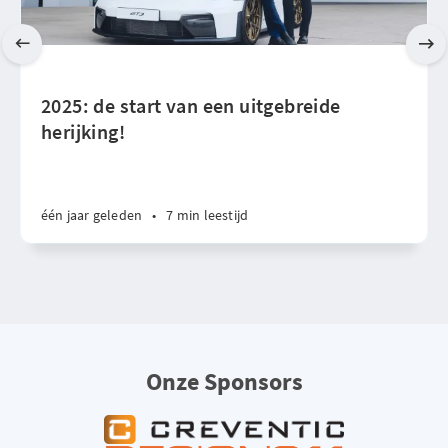
2025: de start van een uitgebreide
herijking!
één jaar geleden
•
7 min leestijd
Onze Sponsors