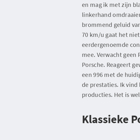
en mag ik met zijn bl
linkerhand omdraaien 
brommend geluid van
70 km/u gaat het nie
eerdergenoemde const
mee. Verwacht geen P
Porsche. Reageert gew
een 996 met de huidi
de prestaties. Ik vin
producties. Het is wel
Klassieke P