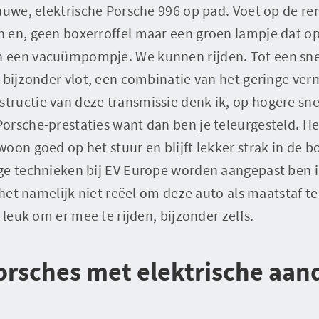
auwe, elektrische Porsche 996 op pad. Voet op de re
en, geen boxerroffel maar een groen lampje dat opl
 een vacuümpompje. We kunnen rijden. Tot een sne
t bijzonder vlot, een combinatie van het geringe ve
ructie van deze transmissie denk ik, op hogere sn
orsche-prestaties want dan ben je teleurgesteld. He
oon goed op het stuur en blijft lekker strak in de b
ge technieken bij EV Europe worden aangepast ben 
d het namelijk niet reëel om deze auto als maatstaf t
 leuk om er mee te rijden, bijzonder zelfs.
orsches met elektrische aand