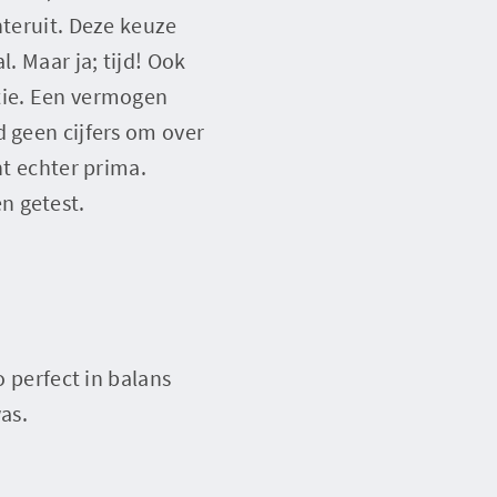
hteruit. Deze keuze
. Maar ja; tijd! Ook
tie. Een vermogen
 geen cijfers om over
nt echter prima.
n getest.
o perfect in balans
as.