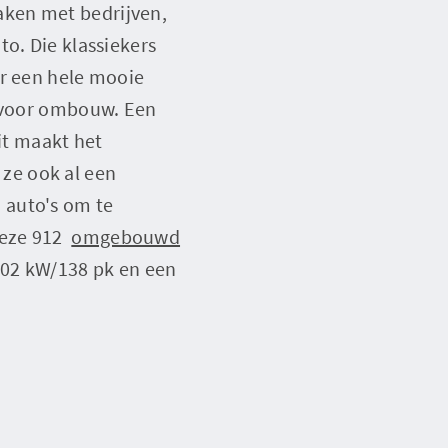
aken met bedrijven,
o. Die klassiekers
er een hele mooie
g voor ombouw. Een
dit maakt het
ze ook al een
 auto's om te
eze 912
omgebouwd
102 kW/138 pk en een