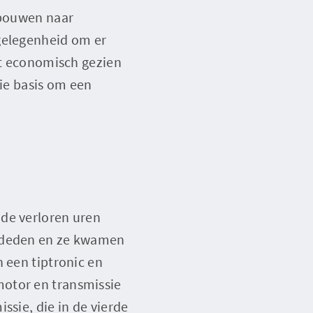
 bouwen naar
 gelegenheid om er
dit economisch gezien
oie basis om een
n de verloren uren
e deden en ze kwamen
 een tiptronic en
motor en transmissie
ssie, die in de vierde