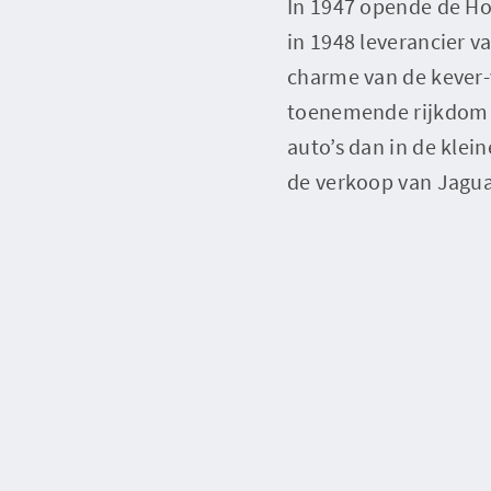
In 1947 opende de H
in 1948 leverancier 
charme van de kever-
toenemende rijkdom 
auto’s dan in de kle
de verkoop van Jagua