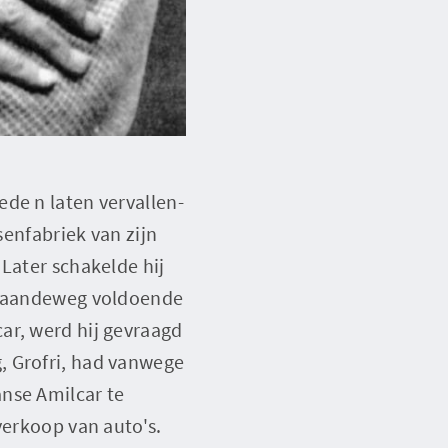
de n laten vervallen-
senfabriek van zijn
Later schakelde hij
j gaandeweg voldoende
ar, werd hij gevraagd
, Grofri, had vanwege
nse Amilcar te
verkoop van auto's.