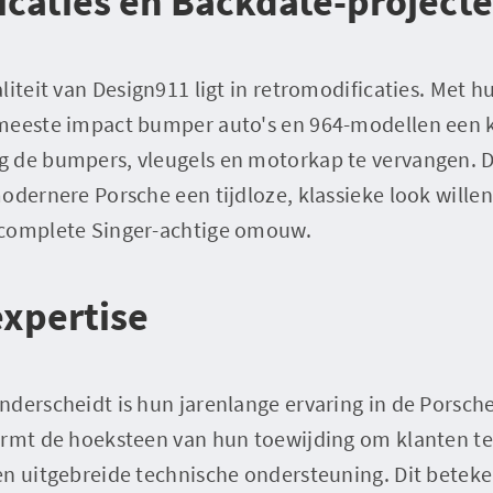
caties en Backdate-project
liteit van Design911 ligt in retromodificaties. Met 
meeste impact bumper auto's en 964-modellen een kl
 de bumpers, vleugels en motorkap te vervangen. Dit
odernere Porsche een tijdloze, klassieke look wille
 complete Singer-achtige omouw.
expertise
derscheidt is hun jarenlange ervaring in de Porsch
ormt de hoeksteen van hun toewijding om klanten te
n uitgebreide technische ondersteuning. Dit beteken