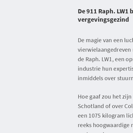
De 911 Raph. LW1 b
vergevingsgezind
De magie van een luc
vierwielaangedreven r
de Raph. LW1, een op
industrie hun expert
inmiddels over stuu
Hoe gaaf zou het zij
Schotland of over Col
een 1075 kilogram li
reeks hoogwaardige m