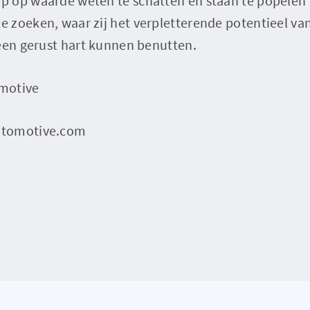
 op waarde weten te schatten en staan te popelen
 zoeken, waar zij het verpletterende potentieel va
 een gerust hart kunnen benutten.
motive
utomotive.com