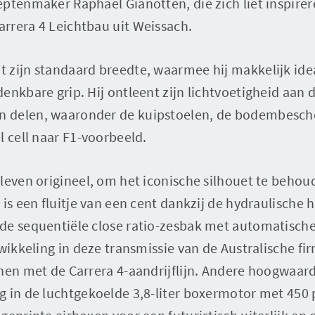
ptenmaker Raphaël Gianotten, die zich liet inspire
rrera 4 Leichtbau uit Weissach.
zijn standaard breedte, waarmee hij makkelijk idea
enkbare grip. Hij ontleent zijn lichtvoetigheid aan 
 delen, waaronder de kuipstoelen, de bodembesch
l cell naar F1-voorbeeld.
leven origineel, om het iconische silhouet te behou
 is een fluitje van een cent dankzij de hydraulische
de sequentiële close ratio-zesbak met automatische
twikkeling in deze transmissie van de Australische f
chen met de Carrera 4-aandrijflijn. Andere hoogwaar
g in de luchtgekoelde 3,8-liter boxermotor met 450