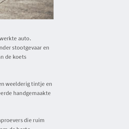
ewerkte auto.
nder stootgevaar en
an de koets
n weelderig tintje en
iseerde handgemaakte
jnproevers die ruim