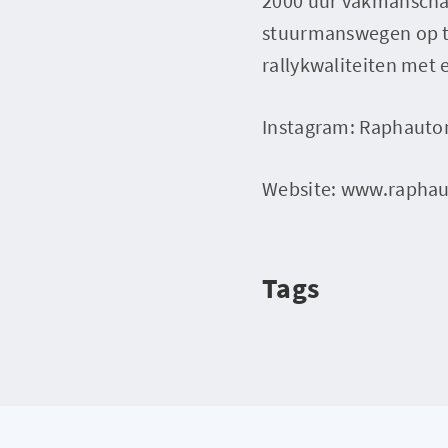
2000 uur vakmanschap
stuurmanswegen op te
rallykwaliteiten met
Instagram: Raphauto
Website: www.rapha
Tags