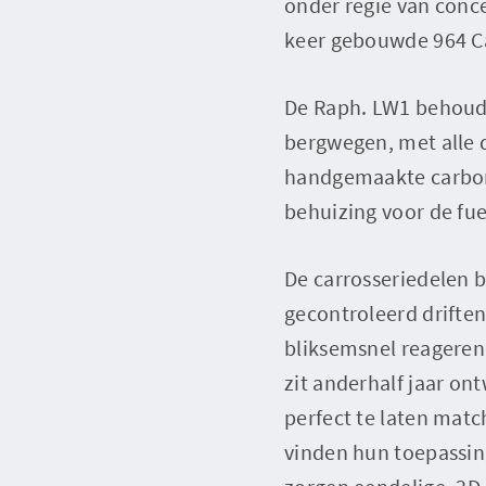
onder regie van conce
keer gebouwde 964 Ca
De Raph. LW1 behoudt 
bergwegen, met alle d
handgemaakte carbon
behuizing voor de fue
De carrosseriedelen b
gecontroleerd driften
bliksemsnel reageren
zit anderhalf jaar on
perfect te laten mat
vinden hun toepassin