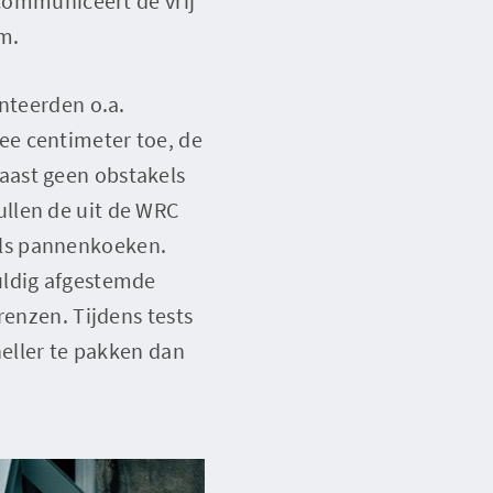
 communiceert de vrij
m.
onteerden o.a.
ee centimeter toe, de
aast geen obstakels
llen de uit de WRC
als pannenkoeken.
uldig afgestemde
renzen. Tijdens tests
neller te pakken dan