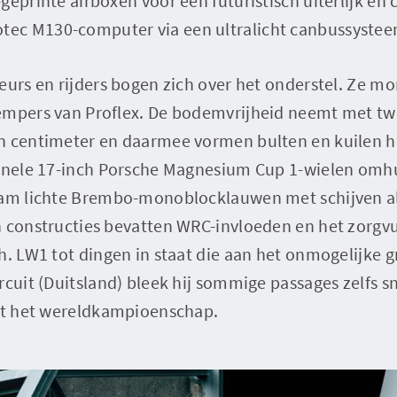
geprinte airboxen voor een futuristisch uiterlijk en
ec M130-computer via een ultralicht canbussystee
eurs en rijders bogen zich over het onderstel. Ze m
empers van Proflex. De bodemvrijheid neemt met tw
n centimeter en daarmee vormen bulten en kuilen h
ginele 17-inch Porsche Magnesium Cup 1-wielen omhu
gram lichte Brembo-monoblocklauwen met schijven 
n constructies bevatten WRC-invloeden en het zorgv
h. LW1 tot dingen in staat die aan het onmogelijke g
rcuit (Duitsland) bleek hij sommige passages zelfs s
uit het wereldkampioenschap.