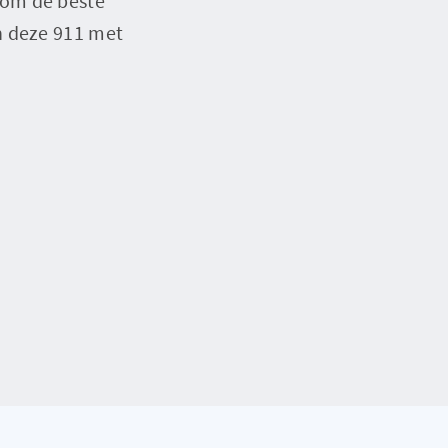
 om de beste
n deze 911 met