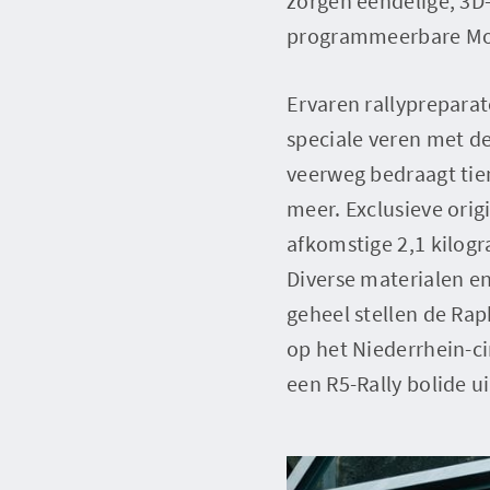
zorgen eendelige, 3D-
programmeerbare Mot
Ervaren rallypreparat
speciale veren met d
veerweg bedraagt tie
meer. Exclusieve ori
afkomstige 2,1 kilo
Diverse materialen e
geheel stellen de Rap
op het Niederrhein-ci
een R5-Rally bolide 