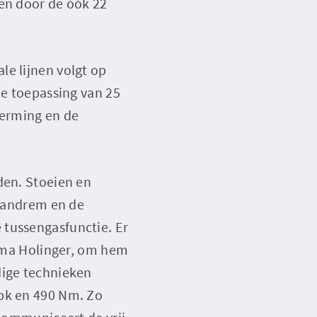
ren door de óók 22
le lijnen volgt op
de toepassing van 25
erming en de
den. Stoeien en
 handrem en de
 tussengasfunctie. Er
irma Holinger, om hem
dige technieken
 pk en 490 Nm. Zo