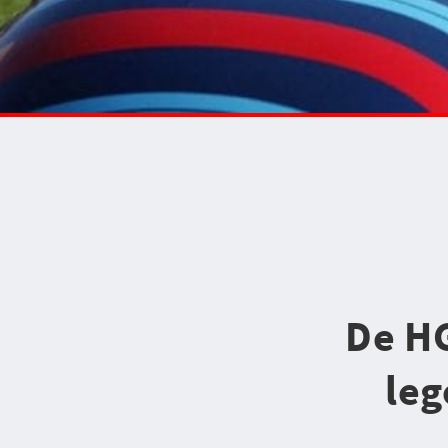
De HG
leg