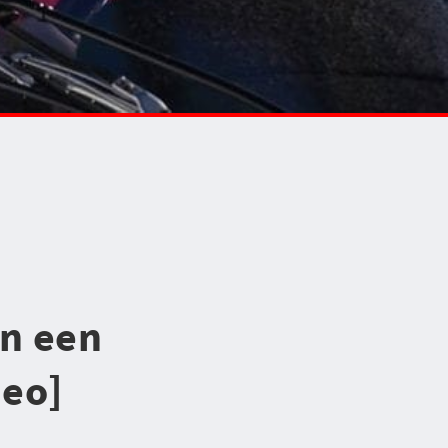
an een
deo]