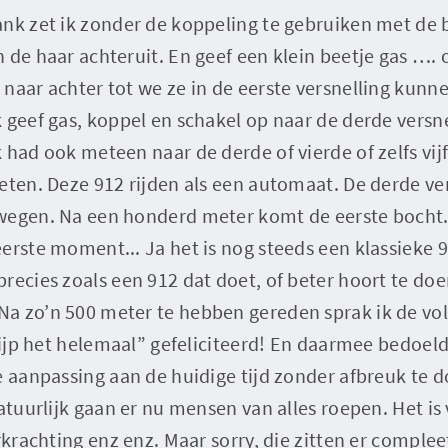
ank zet ik zonder de koppeling te gebruiken met de 
 de haar achteruit. En geef een klein beetje gas ….
naar achter tot we ze in de eerste versnelling kunn
 geef gas, koppel en schakel op naar de derde versne
 had ook meteen naar de derde of vierde of zelfs vi
eten. Deze 912 rijden als een automaat. De derde ver
rwegen. Na een honderd meter komt de eerste boch
erste moment... Ja het is nog steeds een klassieke 
recies zoals een 912 dat doet, of beter hoort te do
a zo’n 500 meter te hebben gereden sprak ik de vo
grijp het helemaal” gefeliciteerd! En daarmee bedoeld
e aanpassing aan de huidige tijd zonder afbreuk te 
natuurlijk gaan er nu mensen van alles roepen. Het is
rkrachting enz enz. Maar sorry, die zitten er compleet