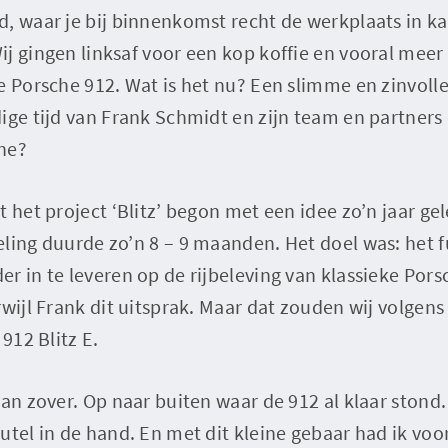
, waar je bij binnenkomst recht de werkplaats in ka
j gingen linksaf voor een kop koffie en vooral meer 
e Porsche 912. Wat is het nu? Een slimme en zinvoll
ige tijd van Frank Schmidt en zijn team en partners
he?
t het project ‘Blitz’ begon met een idee zo’n jaar g
eling duurde zo’n 8 – 9 maanden. Het doel was: het 
r in te leveren op de rijbeleving van klassieke Porsc
rwijl Frank dit uitsprak. Maar dat zouden wij volgens
 912 Blitz E.
dan zover. Op naar buiten waar de 912 al klaar stond.
utel in de hand. En met dit kleine gebaar had ik voor