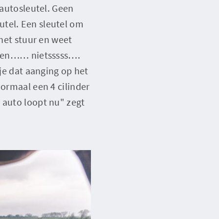
 autosleutel. Geen
utel. Een sleutel om
 het stuur en weet
en en…… nietsssss….
pje dat aanging op het
normaal een 4 cilinder
 auto loopt nu" zegt