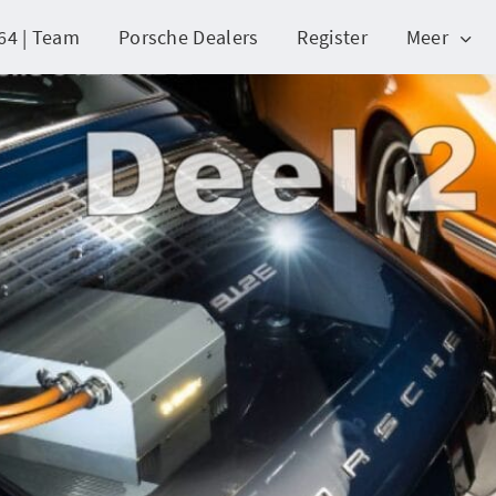
64 | Team
Porsche Dealers
Register
Meer