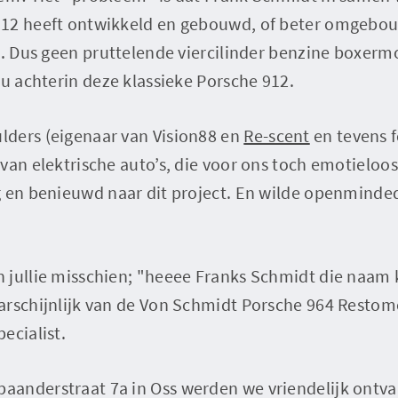
912 heeft ontwikkeld en gebouwd, of beter omgebo
g. Dus geen pruttelende viercilinder benzine boxerm
nu achterin deze klassieke Porsche 912.
ders (eigenaar van Vision88 en
Re-scent
en tevens f
van elektrische auto’s, die voor ons toch emotieloos 
 en benieuwd naar dit project. En wilde openminded
 jullie misschien; "heeee Franks Schmidt die naam k
arschijnlijk van de Von Schmidt Porsche 964 Restom
ecialist.
anderstraat 7a in Oss werden we vriendelijk ontva