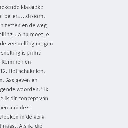
bekende klassieke
 of beter…. stroom.
en zetten en de weg
lling. Ja nu moet je
jfde versnelling mogen
snelling is prima
t. Remmen en
912. Het schakelen,
en. Gas geven en
lgende woorden. “Ik
e ik dit concept van
doen aan deze
 vloeken in de kerk!
 naast. Als ik, die