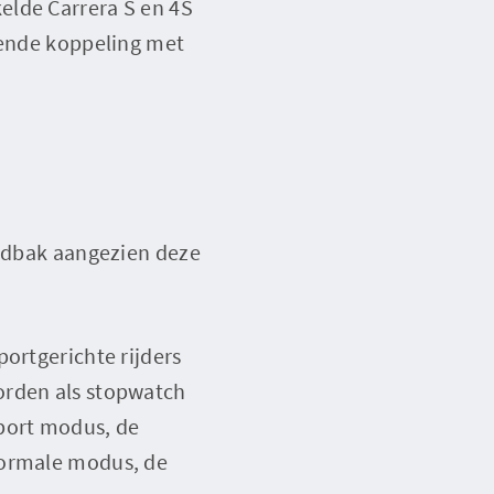
elde Carrera S en 4S
llende koppeling met
andbak aangezien deze
ortgerichte rijders
orden als stopwatch
port modus, de
normale modus, de