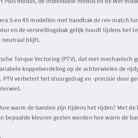
t Plus modus, de individuele modus en de Wet mod
rrera S en 4S modellen met handbak de rev-match fun
or en de versnellingsbak gelijk houdt tijdens het t
neutraal blijft.
rsche Torque Vectoring (PTV), dat met mechanisch g
variabele koppelverdeling op de achterwielen de rij
rt. PTV verbetert het stuurgedrag en -precisie door g
hterwiel.
en hoe warm de banden zijn tijdens het rijden? Met 
an bepaalde kleuren gezien worden hoe warm de ban