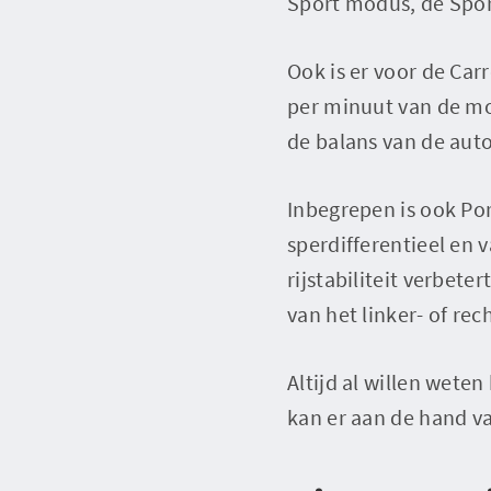
Sport modus, de Spor
Ook is er voor de Ca
per minuut van de mot
de balans van de auto 
Inbegrepen is ook Po
sperdifferentieel en 
rijstabiliteit verbete
van het linker- of rec
Altijd al willen wet
kan er aan de hand v