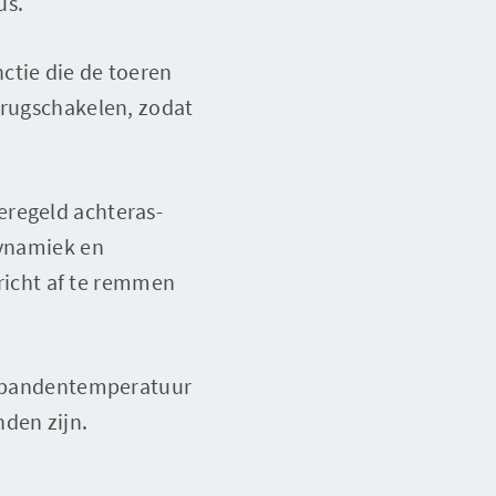
us.
ctie die de toeren
erugschakelen, zodat
eregeld achteras-
dynamiek en
ericht af te remmen
de bandentemperatuur
den zijn.