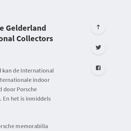
re Gelderland
onal Collectors
d kan de International
nternationale indoor
d door Porsche
En het is inmiddels
Porsche memorabilia