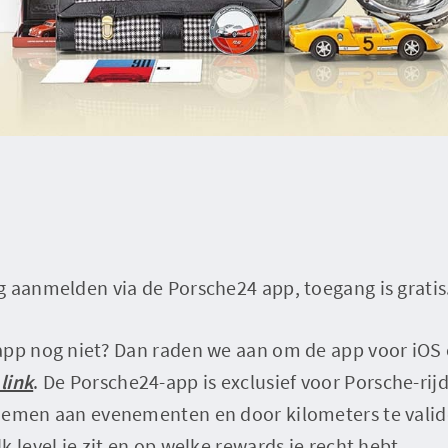
 aanmelden via de Porsche24 app, toegang is gratis
app nog niet? Dan raden we aan om de app voor iOS 
link
. De Porsche24-app is exclusief voor Porsche-rijd
nemen aan evenementen en door kilometers te valide
 level je zit en op welke rewards je recht hebt.