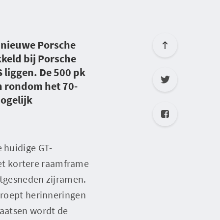
e nieuwe Porsche
keld bij Porsche
 liggen. De 500 pk
en rondom het 70-
ogelijk
e huidige GT-
et kortere raamframe
itgesneden zijramen.
’ roept herinneringen
laatsen wordt de