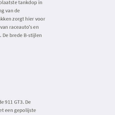
eplaatste tankdop in
ing van de
kken zorgt hier voor
 van raceauto’s en
 De brede B-stijlen
de 911 GT3. De
t een gepolijste