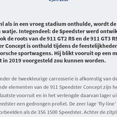
.nl als in een vroeg stadium onthulde, wordt d
 watje. Integendeel: de Speedster werd ontwik
ok de roots van de 911 GT2 RS en de 911 GT3 RS
r Concept is onthuld tijdens de feestelijkhed
orsche sportwagens. Hij blikt vooruit op een m
t in 2019 voorgesteld zou kunnen worden.
nder de tweekleurige carrosserie is afkomstig van d
de elementen van de 911 Speedster Concept zijn h
aatste voorruit en in het verlengde daarvan lager u
dster een gedrongen profiel. De zeer lage ‘fly-line
orbeelden als de 356 1500 Speedster. Achter de zitp