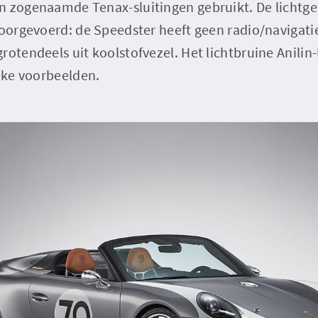
n zogenaamde Tenax-sluitingen gebruikt. De lichtgew
doorgevoerd: de Speedster heeft geen radio/navigati
rotendeels uit koolstofvezel. Het lichtbruine Anilin-
ieke voorbeelden.