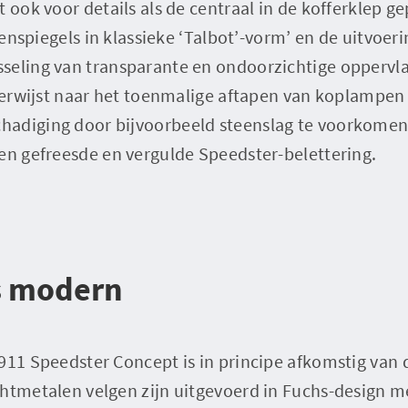
t ook voor details als de centraal in de kofferklep g
itenspiegels in klassieke ‘Talbot’-vorm’ en de uitvoer
seling van transparante en ondoorzichtige oppervla
 verwijst naar het toenmalige aftapen van koplampen
adiging door bijvoorbeeld steenslag te voorkomen.
en gefreesde en vergulde Speedster-belettering.
s modern
911 Speedster Concept is in principe afkomstig van 
htmetalen velgen zijn uitgevoerd in Fuchs-design me