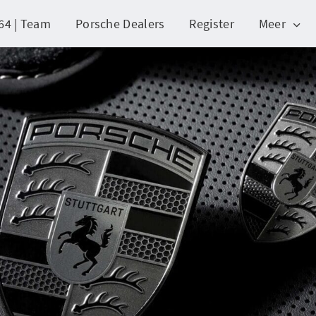
64 | Team
Porsche Dealers
Register
Meer