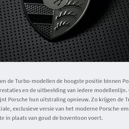
eten de Turbo-modellen de hoogste positie binnen Por
restaties en de uitbeelding van iedere modellenlijn.
jnt Porsche hun uitstraling opnieuw. Zo krijgen de
ciale, exclusieve versie van het moderne Porsche-e
te in plaats van goud de boventoon voert.