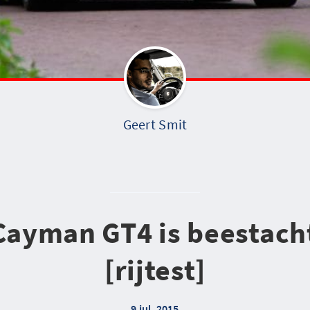
Geert Smit
Cayman GT4 is beestacht
[rijtest]
9 jul. 2015