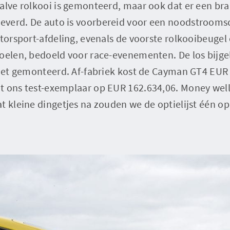
halve rolkooi is gemonteerd, maar ook dat er een br
verd. De auto is voorbereid voor een noodstroomsc
otorsport-afdeling, evenals de voorste rolkooibeugel
toelen, bedoeld voor race-evenementen. De los bijge
 niet gemonteerd. Af-fabriek kost de Cayman GT4 EUR
t ons test-exemplaar op EUR 162.634,06. Money well 
t kleine dingetjes na zouden we de optielijst één o