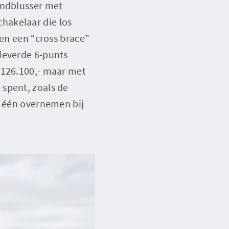
andblusser met
hakelaar die los
 en een “cross brace”
leverde 6-punts
 126.100,- maar met
spent, zoals de
p één overnemen bij