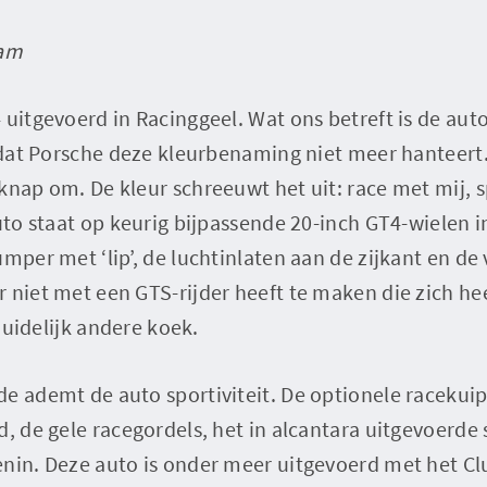
aam
 uitgevoerd in Racinggeel. Wat ons betreft is de a
p dat Porsche deze kleurbenaming niet meer hanteert
knap om. De kleur schreeuwt het uit: race met mij, s
auto staat op keurig bijpassende 20-inch GT4-wielen 
umper met ‘lip’, de luchtinlaten aan de zijkant en de
 niet met een GTS-rijder heeft te maken die zich hee
 duidelijk andere koek.
e ademt de auto sportiviteit. De optionele racekuip
, de gele racegordels, het in alcantara uitgevoerde s
enin. Deze auto is onder meer uitgevoerd met het C