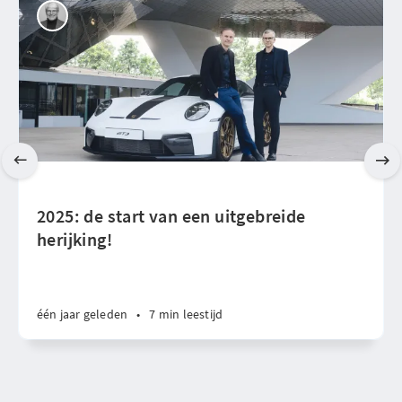
2025: de start van een uitgebreide
herijking!
één jaar geleden
•
7 min leestijd