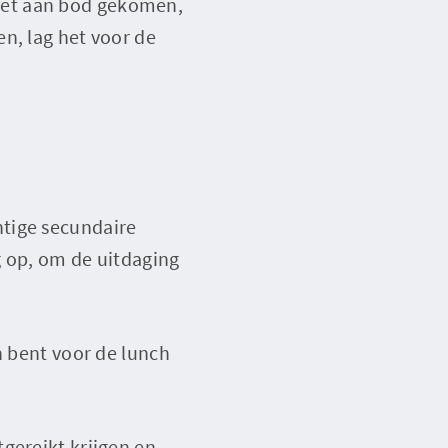
iet aan bod gekomen,
n, lag het voor de
htige secundaire
g op, om de uitdaging
n bent voor de lunch
gereikt krijgen en