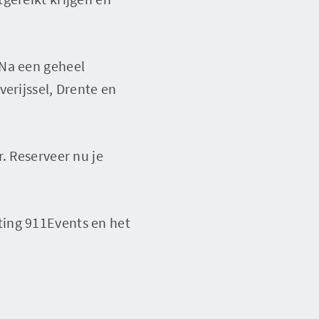
 Na een geheel
erijssel, Drente en
. Reserveer nu je
ting 911Events en het