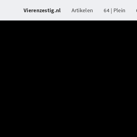
Vierenzestig.nl
Artikelen
64 | Plein