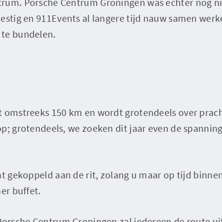
trum. Porsche Centrum Groningen was echter nog n
estig en 911Events al langere tijd nauw samen werke
 te bundelen.
t omstreeks 150 km en wordt grotendeels over prac
p; grotendeels, we zoeken dit jaar even de spannin
nt gekoppeld aan de rit, zolang u maar op tijd binne
er buffet.
Porsche Centrum Groningen zal iedereen de route uit