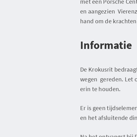
met een Porsche Cen
en aangezien Vierenz
hand om de krachten
Informatie
De Krokusrit bedraag
wegen gereden. Let o
erin te houden.
Er is geen tijdseleme
en het afsluitende din
Na het ontvangst bij 