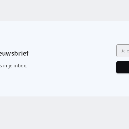
Je e-m
ieuwsbrief
 in je inbox.