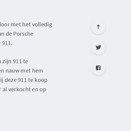
oor met het volledig
an de Porsche
 911.
 zijn 911 te
aren nauw met hem
wij deze 911 te koop
 al verkocht en op