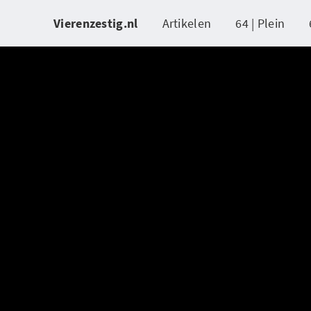
Vierenzestig.nl
Artikelen
64 | Plein