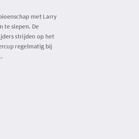
pioenschap met Larry
 te slepen. De
jders strijden op het
ercup regelmatig bij
1.