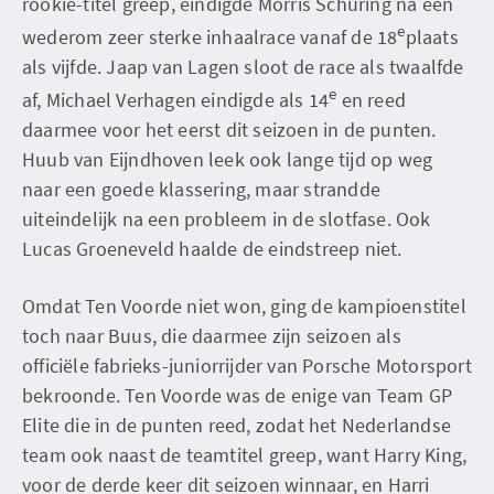
rookie-titel greep, eindigde Morris Schuring na een
e
wederom zeer sterke inhaalrace vanaf de 18
plaats
als vijfde. Jaap van Lagen sloot de race als twaalfde
e
af, Michael Verhagen eindigde als 14
en reed
daarmee voor het eerst dit seizoen in de punten.
Huub van Eijndhoven leek ook lange tijd op weg
naar een goede klassering, maar strandde
uiteindelijk na een probleem in de slotfase. Ook
Lucas Groeneveld haalde de eindstreep niet.
Omdat Ten Voorde niet won, ging de kampioenstitel
toch naar Buus, die daarmee zijn seizoen als
officiële fabrieks-juniorrijder van Porsche Motorsport
bekroonde. Ten Voorde was de enige van Team GP
Elite die in de punten reed, zodat het Nederlandse
team ook naast de teamtitel greep, want Harry King,
voor de derde keer dit seizoen winnaar, en Harri