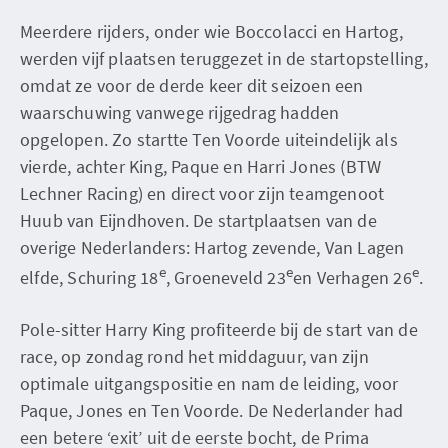
Meerdere rijders, onder wie Boccolacci en Hartog,
werden vijf plaatsen teruggezet in de startopstelling,
omdat ze voor de derde keer dit seizoen een
waarschuwing vanwege rijgedrag hadden
opgelopen. Zo startte Ten Voorde uiteindelijk als
vierde, achter King, Paque en Harri Jones (BTW
Lechner Racing) en direct voor zijn teamgenoot
Huub van Eijndhoven. De startplaatsen van de
overige Nederlanders: Hartog zevende, Van Lagen
e
e
e
elfde, Schuring 18
, Groeneveld 23
en Verhagen 26
.
Pole-sitter Harry King profiteerde bij de start van de
race, op zondag rond het middaguur, van zijn
optimale uitgangspositie en nam de leiding, voor
Paque, Jones en Ten Voorde. De Nederlander had
een betere ‘exit’ uit de eerste bocht, de Prima