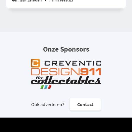
één jaar geleden
•
7 min leestijd
Onze Sponsors
Ook adverteren?
Contact