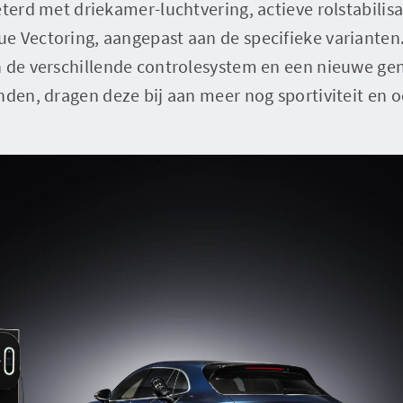
eterd met driekamer-luchtvering, actieve rolstabilisa
e Vectoring, aangepast aan de specifieke varianten
n de verschillende controlesystem en een nieuwe ge
nden, dragen deze bij aan meer nog sportiviteit en 