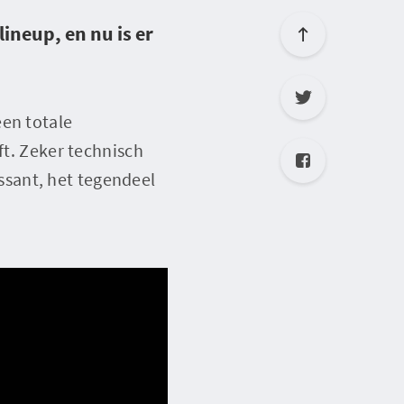
ineup, en nu is er
een totale
ft. Zeker technisch
sant, het tegendeel